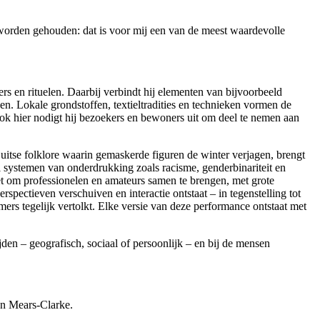
 worden gehouden: dat is voor mij een van de meest waardevolle
s en rituelen. Daarbij verbindt hij elementen van bijvoorbeeld
n. Lokale grondstoffen, textieltradities en technieken vormen de
Ook hier nodigt hij bezoekers en bewoners uit om deel te nemen aan
tse folklore waarin gemaskerde figuren de winter verjagen, brengt
l systemen van onderdrukking zoals racisme, genderbinariteit en
t om professionelen en amateurs samen te brengen, met grote
pectieven verschuiven en interactie ontstaat – in tegenstelling tot
rs tegelijk vertolkt. Elke versie van deze performance ontstaat met
jden – geografisch, sociaal of persoonlijk – en bij de mensen
an Mears-Clarke.