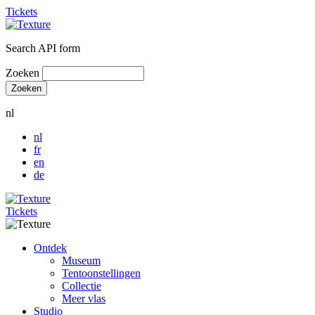
Tickets
Search API form
Zoeken
nl
nl
fr
en
de
Tickets
Ontdek
Museum
Tentoonstellingen
Collectie
Meer vlas
Studio