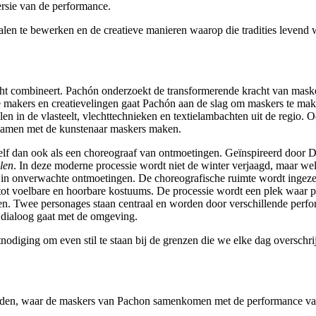
ersie van de performance.
alen te bewerken en de creatieve manieren waarop die tradities levend
ht combineert. Pachón onderzoekt de transformerende kracht van masker
 makers en creatievelingen gaat Pachón aan de slag om maskers te make
n in de vlasteelt, vlechttechnieken en textielambachten uit de regio. 
s samen met de kunstenaar maskers maken.
dan ook als een choreograaf van ontmoetingen. Geïnspireerd door Dui
len
. In deze moderne processie wordt niet de winter verjaagd, maar we
n in onverwachte ontmoetingen. De choreografische ruimte wordt ingeze
ot voelbare en hoorbare kostuums. De processie wordt een plek waar pers
n. Twee personages staan centraal en worden door verschillende perfome
n dialoog gaat met de omgeving.
tnodiging om even stil te staan bij de grenzen die we elke dag overschri
svinden, waar de maskers van Pachon samenkomen met de performance v