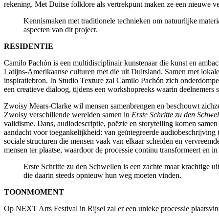
rekening. Met Duitse folklore als vertrekpunt maken ze een nieuwe v
Kennismaken met traditionele technieken om natuurlijke materi
aspecten van dit project.
RESIDENTIE
Camilo Pachón is een multidisciplinair kunstenaar die kunst en ambac
Latijns-Amerikaanse culturen met die uit Duitsland. Samen met lokale
inspiratiebron. In Studio Texture zal Camilo Pachón zich onderdompele
een creatieve dialoog, tijdens een workshopreeks waarin deelnemer
Zwoisy Mears-Clarke wil mensen samenbrengen en beschouwt zichzelf 
Zwoisy verschillende werelden samen in
Erste Schritte zu den Schwel
validisme. Dans, audiodescriptie, poëzie en storytelling komen same
aandacht voor toegankelijkheid: van geïntegreerde audiobeschrijving t
sociale structuren die mensen vaak van elkaar scheiden en vervreemde
mensen ter plaatse, waardoor de processie continu transformeert en i
Erste Schritte zu den Schwellen is een zachte maar krachtige ui
die daarin steeds opnieuw hun weg moeten vinden.
TOONMOMENT
Op NEXT Arts Festival in Rijsel zal er een unieke processie plaat