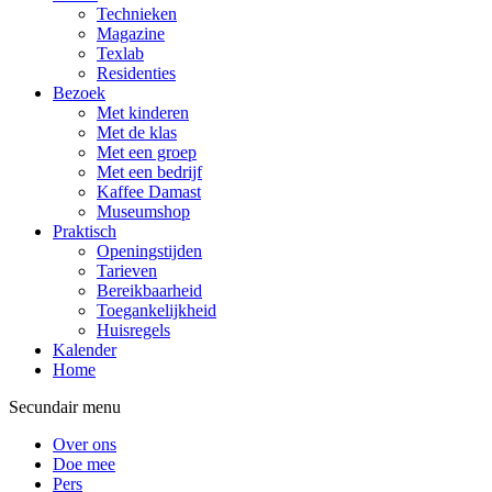
Technieken
Magazine
Texlab
Residenties
Bezoek
Met kinderen
Met de klas
Met een groep
Met een bedrijf
Kaffee Damast
Museumshop
Praktisch
Openingstijden
Tarieven
Bereikbaarheid
Toegankelijkheid
Huisregels
Kalender
Home
Secundair menu
Over ons
Doe mee
Pers